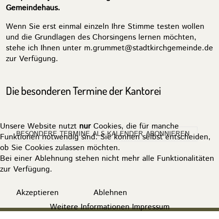
Gemeindehaus.
Wenn Sie erst einmal einzeln Ihre Stimme testen wollen
und die Grundlagen des Chorsingens lernen möchten,
stehe ich Ihnen unter
m.grummet@stadtkirchgemeinde.de
zur Verfügung.
Die besonderen Termine der Kantorei
Unsere Website nutzt
nur
Cookies, die für manche
BESONDERE TERMINE ALS KALENDER ABONNIEREN
Funktionen notwendig sind. Sie können selbst entscheiden,
ob Sie Cookies zulassen möchten.
Bei einer Ablehnung stehen nicht mehr alle Funktionalitäten
zur Verfügung.
Akzeptieren
Ablehnen
Weitere Informationen
Impressum
© Stadtkirchgemeinde Zwickau 2026, Design by
].[