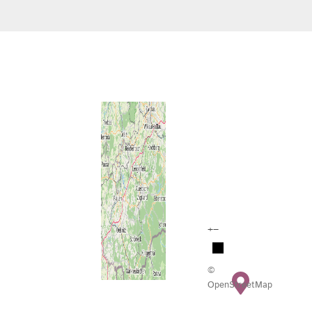
+
−
©
OpenStreetMap